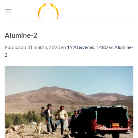
Skip
to
content
Alumine-2
Publicado
31 marzo, 2020
en
1920 &veces; 1480
en
Alumine-
2