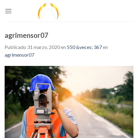
Skip
to
content
agrimensor07
Publicado
31 marzo, 2020
en
550 &veces; 367
en
agrimensor07