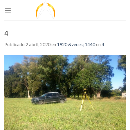
Skip
to
content
4
Publicado
2 abril, 2020
en
1920 &veces; 1440
en
4