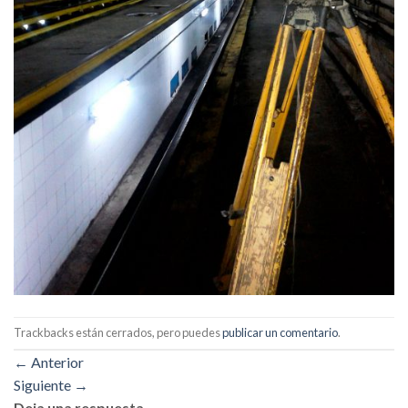
Trackbacks están cerrados, pero puedes
publicar un comentario
.
←
Anterior
Siguiente
→
Deja una respuesta