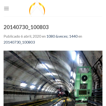
Skip
to
content
20140730_100803
Publicado
6 abril, 2020
en
1080 &veces; 1440
en
20140730_100803