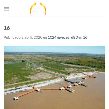
Skip
to
content
16
Publicado
2 abril, 2020
en
1024 &veces; 683
en
16