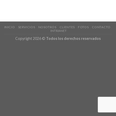
INICIO
SERVICIOS
NOSOTROS
CLIENTES
FOTOS
CONTACTO
INTRANET
Copyright 2026 ©
Todos los derechos reservados